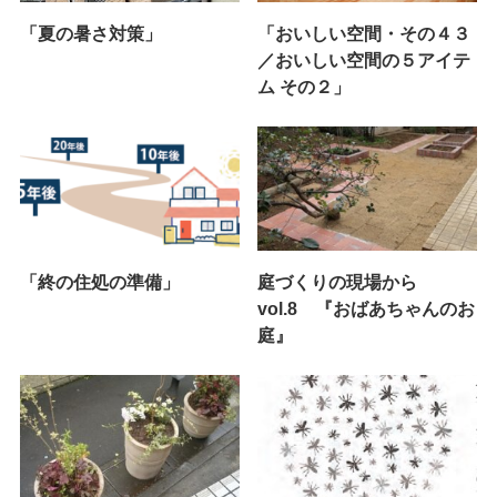
「夏の暑さ対策」
「おいしい空間・その４３
／おいしい空間の５アイテ
ム その２」
「終の住処の準備」
庭づくりの現場から
vol.8 『おばあちゃんのお
庭』